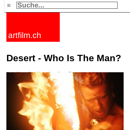
≡
artfilm.ch
Desert - Who Is The Man?
Spielfilme
Dokfilme
Kurzfilme
Filmzyklen
Stichworte
Nachrichten
F-Rated
FAQ
Kontakt
Maillist
Warenkorb
AGB
Kaufen
Aktivieren
Abo
216.73.217.120