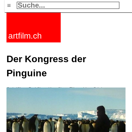
≡
artfilm.ch
Der Kongress der
Pinguine
Spielfilme
Dokfilme
Kurzfilme
Filmzyklen
Stichworte
Nachrichten
F-Rated
FAQ
Kontakt
Maillist
Warenkorb
AGB
Kaufen
Aktivieren
Abo
216.73.217.80