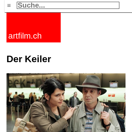
≡
artfilm.ch
Der Keiler
Spielfilme
Dokfilme
Kurzfilme
Filmzyklen
Stichworte
Nachrichten
F-Rated
FAQ
Kontakt
Maillist
Warenkorb
AGB
Kaufen
Aktivieren
Abo
216.73.216.135