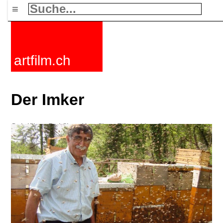
≡
artfilm.ch
Der Imker
Spielfilme
Dokfilme
Kurzfilme
Filmzyklen
Stichworte
Nachrichten
F-Rated
FAQ
Kontakt
Maillist
Warenkorb
AGB
Kaufen
Aktivieren
Abo
216.73.217.99