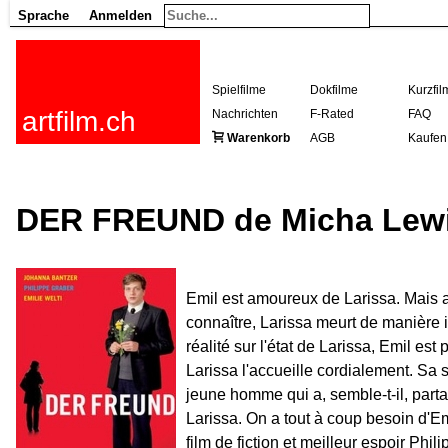
Sprache
Anmelden
Spielfilme
Dokfilme
Kurzfil
artfilm.ch
Nachrichten
F-Rated
FAQ
Warenkorb
AGB
Kaufen
DER FREUND de Micha Lewi
Emil est amoureux de Larissa. Mais a
connaître, Larissa meurt de manière i
réalité sur l'état de Larissa, Emil est
Larissa l'accueille cordialement. Sa
jeune homme qui a, semble-t-il, part
Larissa. On a tout à coup besoin d'Em
film de fiction et meilleur espoir Phil