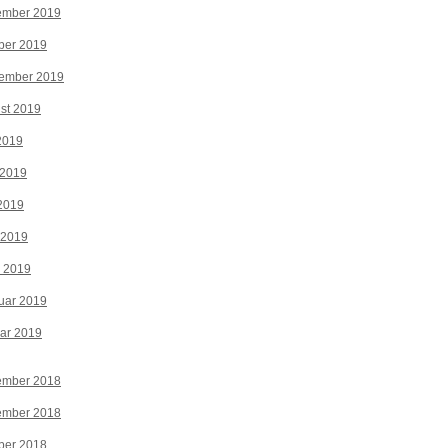
ember 2019
ber 2019
tember 2019
st 2019
 2019
 2019
2019
 2019
z 2019
uar 2019
ar 2019
ember 2018
ember 2018
ber 2018