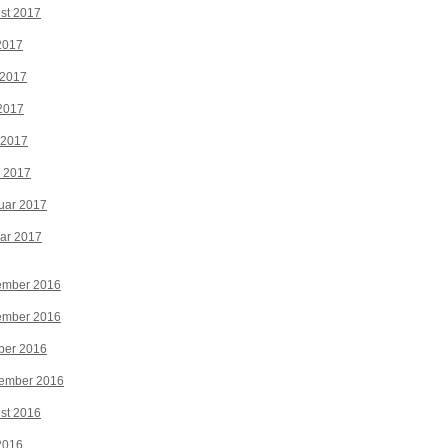
st 2017
 2017
 2017
2017
 2017
z 2017
uar 2017
ar 2017
ember 2016
ember 2016
ber 2016
tember 2016
st 2016
 2016