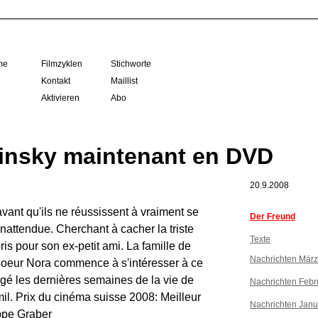
me
Filmzyklen
Stichworte
Kontakt
Maillist
Aktivieren
Abo
nsky maintenant en DVD
20.9.2008
vant qu'ils ne réussissent à vraiment se
Der Freund
nattendue. Cherchant à cacher la triste
Texte
 pris pour son ex-petit ami. La famille de
Nachrichten Mär
 soeur Nora commence à s'intéresser à ce
agé les dernières semaines de la vie de
Nachrichten Febr
il. Prix du cinéma suisse 2008: Meilleur
Nachrichten Janu
ippe Graber