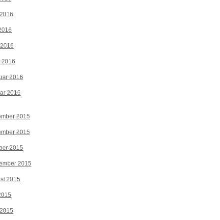
 2016
2016
 2016
z 2016
uar 2016
ar 2016
ember 2015
ember 2015
ber 2015
tember 2015
st 2015
 2015
 2015