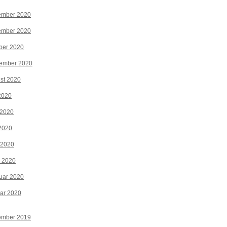
ember 2020
ember 2020
ber 2020
tember 2020
st 2020
 2020
 2020
2020
 2020
z 2020
uar 2020
ar 2020
ember 2019