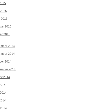
2015
 2015
z 2015
uar 2015
ar 2015
ember 2014
ember 2014
ber 2014
tember 2014
st 2014
 2014
 2014
2014
 2014