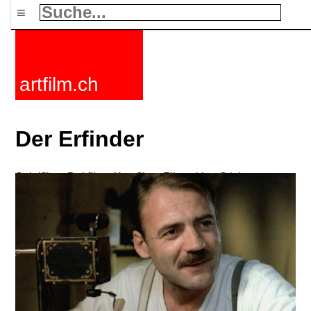
≡
artfilm.ch
Der Erfinder
Spielfilme
Dokfilme
Kurzfilme
Filmzyklen
Stichworte
Nachrichten
F-Rated
FAQ
Kontakt
Maillist
Warenkorb
AGB
Kaufen
Aktivieren
Abo
216.73.216.137