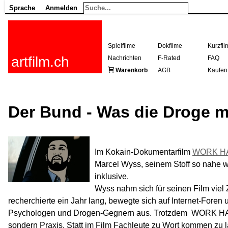
Sprache
Anmelden
Spielfilme
Dokfilme
Kurzfil
artfilm.ch
Nachrichten
F-Rated
FAQ
Warenkorb
AGB
Kaufen
Der Bund - Was die Droge m
Im Kokain-Dokumentarfilm
WORK H
Marcel Wyss, seinem Stoff so nahe 
inklusive.
Wyss nahm sich für seinen Film viel Z
recherchierte ein Jahr lang, bewegte sich auf Internet-Foren 
Psychologen und Drogen-Gegnern aus. Trotzdem  WORK HA
sondern Praxis. Statt im Film Fachleute zu Wort kommen zu 