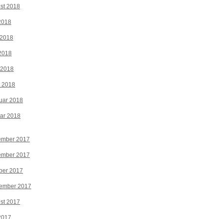
st 2018
 2018
 2018
2018
 2018
z 2018
uar 2018
ar 2018
ember 2017
ember 2017
ber 2017
tember 2017
st 2017
 2017