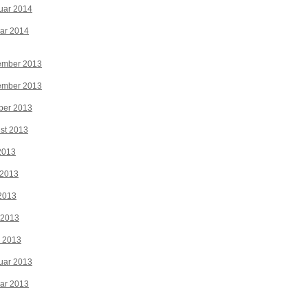
uar 2014
ar 2014
ember 2013
ember 2013
ber 2013
st 2013
 2013
 2013
2013
 2013
z 2013
uar 2013
ar 2013