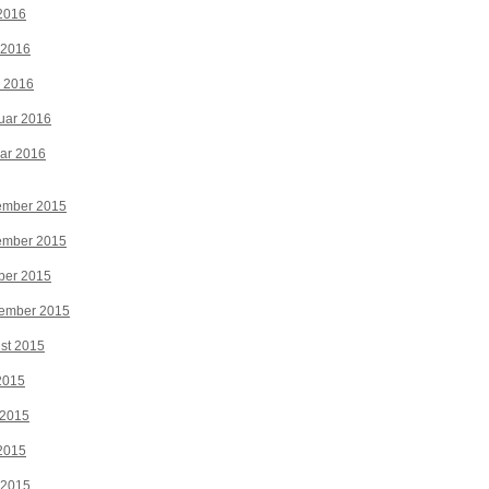
2016
 2016
z 2016
uar 2016
ar 2016
ember 2015
ember 2015
ber 2015
tember 2015
st 2015
 2015
 2015
2015
 2015