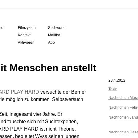
me
Filmzyklen
Stichworte
Kontakt
Maillist
Aktivieren
Abo
it Menschen anstellt
23.4.2012
Texte
ARD PLAY HARD
versuchte der Berner
Nachrichten Mär
wie möglich zu kommen  Selbstversuch
Nachrichten Febr
eit, insgesamt vier Jahre. Er
Nachrichten Janu
und tauschte sich mit Suchtexperten,
RD PLAY HARD ist nicht Theorie,
Nachrichten Dez
lassen, begleitet Wyss seinen jungen