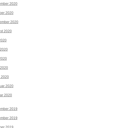
ember 2020
ber 2020
tember 2020
st 2020
 2020
 2020
2020
 2020
z 2020
uar 2020
ar 2020
ember 2019
ember 2019
ber 2019