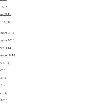
z 2015
uar 2015
ar 2015
ember 2014
ember 2014
ber 2014
tember 2014
st 2014
 2014
 2014
2014
 2014
z 2014