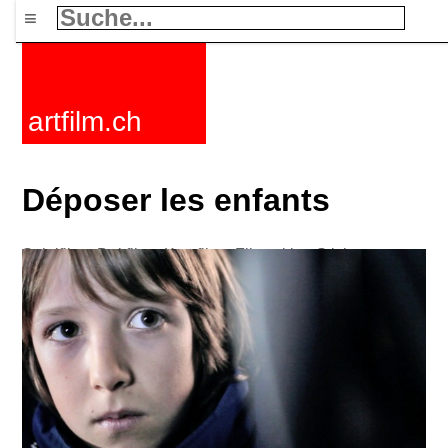
≡
artfilm.ch
Déposer les enfants
Spielfilme
Dokfilme
Kurzfilme
Filmzyklen
Stichworte
Nachrichten
F-Rated
FAQ
Kontakt
Maillist
Warenkorb
AGB
Kaufen
Aktivieren
Abo
216.73.216.175