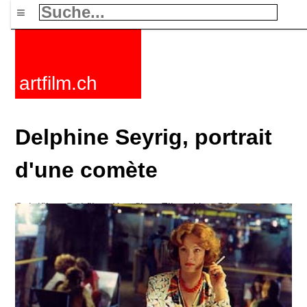
≡
artfilm.ch
Delphine Seyrig, portrait
d'une comète
Spielfilme
Dokfilme
Kurzfilme
Filmzyklen
Stichworte
Nachrichten
F-Rated
FAQ
Kontakt
Maillist
Warenkorb
AGB
Kaufen
Aktivieren
Abo
216.73.216.58