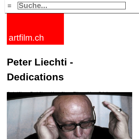
≡
artfilm.ch
Peter Liechti -
Dedications
Spielfilme
Dokfilme
Kurzfilme
Filmzyklen
Stichworte
Nachrichten
F-Rated
FAQ
Kontakt
Maillist
Warenkorb
AGB
Kaufen
Aktivieren
Abo
216.73.216.30