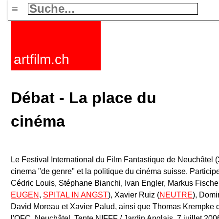
≡
artfilm.ch
Débat - La place du
cinéma
Le Festival International du Film Fantastique de Neuchâtel (3-
cinema "de genre" et la politique du cinéma suisse. Particip
Cédric Louis, Stéphane Bianchi, Ivan Engler, Markus Fischer
EUGEN
,
SPITAL IN ANGST
), Xavier Ruiz (
NEUTRE
), Domi
David Moreau et Xavier Palud, ainsi que Thomas Krempke d
l'OFC. Neuchâtel, Tente NIFFF / Jardin Anglais, 7 juillet 200