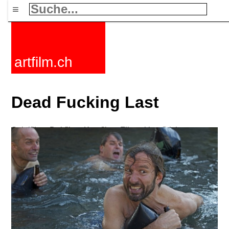
≡
artfilm.ch
Dead Fucking Last
Spielfilme
Dokfilme
Kurzfilme
Filmzyklen
Stichworte
Nachrichten
F-Rated
FAQ
Kontakt
Maillist
Warenkorb
AGB
Kaufen
Aktivieren
Abo
216.73.216.128