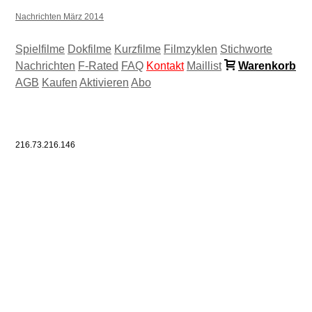
Nachrichten März 2014
Spielfilme
Dokfilme
Kurzfilme
Filmzyklen
Stichworte
Nachrichten
F-Rated
FAQ
Kontakt
Maillist
Warenkorb
AGB
Kaufen
Aktivieren
Abo
216.73.216.146