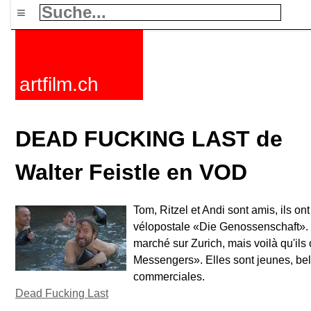
≡
artfilm.ch
DEAD FUCKING LAST de
Walter Feistle en VOD
Tom, Ritzel et Andi sont amis, ils ont
vélopostale «Die Genossenschaft». 
marché sur Zurich, mais voilà qu'ils
Messengers». Elles sont jeunes, bel
commerciales.
Dead Fucking Last