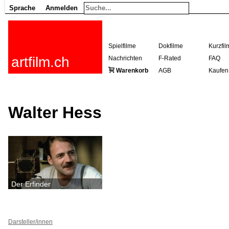
Sprache
Anmelden
Spielfilme
Dokfilme
Kurzfil
artfilm.ch
Nachrichten
F-Rated
FAQ
Warenkorb
AGB
Kaufen
Walter Hess
Der Erfinder
Darsteller/innen