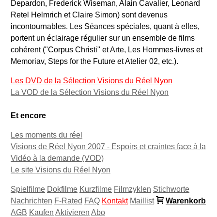
Depardon, Frederick Wiseman, Alain Cavalier, Leonard
Retel Helmrich et Claire Simon) sont devenus
incontournables. Les Séances spéciales, quant à elles,
portent un éclairage régulier sur un ensemble de films
cohérent ("Corpus Christi" et Arte, Les Hommes-livres et
Memoriav, Steps for the Future et Atelier 02, etc.).
Les DVD de la Sélection Visions du Réel Nyon
La VOD de la Sélection Visions du Réel Nyon
Et encore
Les moments du réel
Visions de Réel Nyon 2007 - Espoirs et craintes face à la
Vidéo à la demande (VOD)
Le site Visions du Réel Nyon
Spielfilme
Dokfilme
Kurzfilme
Filmzyklen
Stichworte
Nachrichten
F-Rated
FAQ
Kontakt
Maillist
Warenkorb
AGB
Kaufen
Aktivieren
Abo