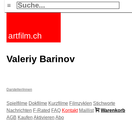
≡
artfilm.ch
Valeriy Barinov
Darsteller/innen
Spielfilme
Dokfilme
Kurzfilme
Filmzyklen
Stichworte
Nachrichten
F-Rated
FAQ
Kontakt
Maillist
Warenkorb
AGB
Kaufen
Aktivieren
Abo