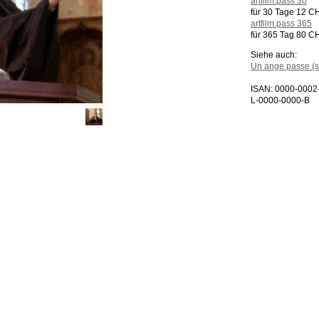
artfilm.pass 30
für 30 Tage 12 C
artfilm.pass 365
für 365 Tag 80 C
Siehe auch:
Un ange passe (s
ISAN: 0000-0002
L-0000-0000-B