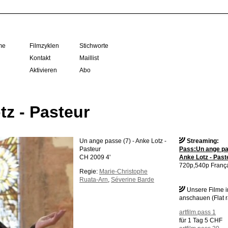
me
Filmzyklen
Stichworte
Kontakt
Maillist
Aktivieren
Abo
tz - Pasteur
Un ange passe (7) - Anke Lotz -
Streaming:
Pasteur
Pass:Un ange pas
CH 2009 4'
Anke Lotz - Past
720p,540p França
Regie:
Marie-Christophe
Ruata-Arn
,
Séverine Barde
Unsere Filme 
anschauen (Flat r
artfilm.pass 1
für 1 Tag 5 CHF