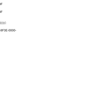
HF
HF
érie)
-8F3E-0000-