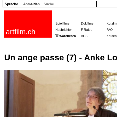
Sprache
Anmelden
Spielfilme
Dokfilme
Kurzfil
artfilm.ch
Nachrichten
F-Rated
FAQ
Warenkorb
AGB
Kaufen
Un ange passe (7) - Anke Lo
216.73.216.109