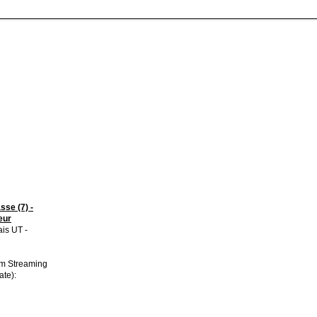
se (7) -
eur
is UT -
im Streaming
ate):