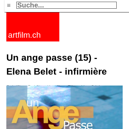
≡
artfilm.ch
Un ange passe (15) -
Elena Belet - infirmière
Spielfilme
Dokfilme
Kurzfilme
Filmzyklen
Stichworte
Nachrichten
F-Rated
FAQ
Kontakt
Maillist
Warenkorb
AGB
Kaufen
Aktivieren
Abo
216.73.216.5