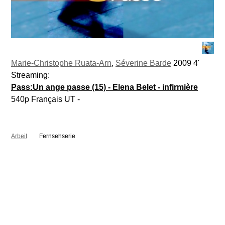
Marie-Christophe Ruata-Arn
,
Séverine Barde
2009 4'
Streaming:
Pass:Un ange passe (15) - Elena Belet - infirmière
540p Français UT -
Arbeit
Fernsehserie