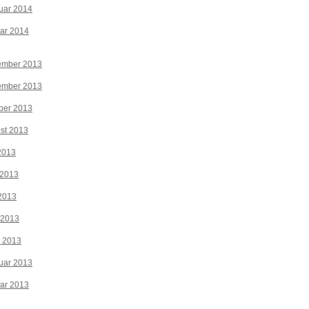
uar 2014
ar 2014
ember 2013
ember 2013
ber 2013
st 2013
 2013
 2013
2013
 2013
z 2013
uar 2013
ar 2013