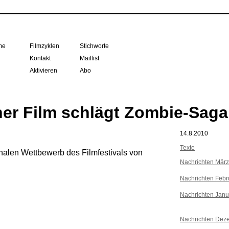
me
Filmzyklen
Stichworte
Kontakt
Maillist
Aktivieren
Abo
her Film schlägt Zombie-Saga
14.8.2010
Texte
nalen Wettbewerb des Filmfestivals von
Nachrichten Mär
Nachrichten Febr
Nachrichten Janu
Nachrichten Dez