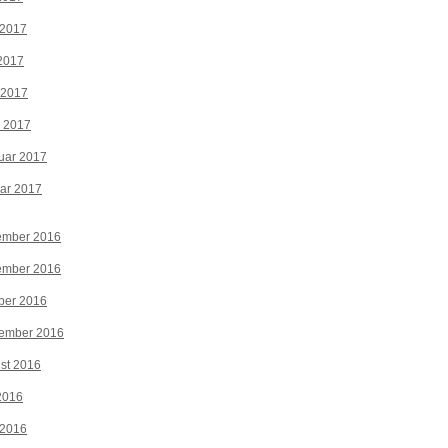
 2017
2017
 2017
z 2017
uar 2017
ar 2017
ember 2016
ember 2016
ber 2016
tember 2016
st 2016
 2016
 2016