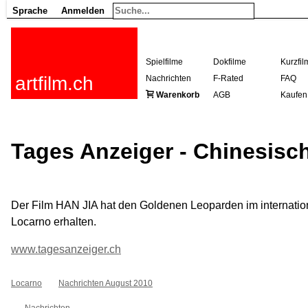
Sprache
Anmelden
Spielfilme
Dokfilme
Kurzfil
artfilm.ch
Nachrichten
F-Rated
FAQ
Warenkorb
AGB
Kaufen
Tages Anzeiger - Chinesisc
Der Film HAN JIA hat den Goldenen Leoparden im internatio
Locarno erhalten.
www.tagesanzeiger.ch
Locarno
Nachrichten August 2010
Nachrichten