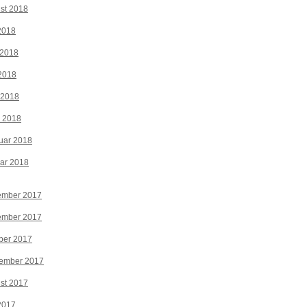
st 2018
 2018
 2018
2018
 2018
z 2018
uar 2018
ar 2018
ember 2017
ember 2017
ber 2017
tember 2017
st 2017
 2017