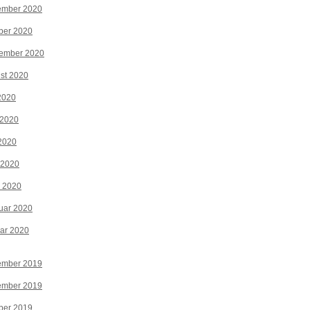
ember 2020
ber 2020
tember 2020
st 2020
 2020
 2020
2020
 2020
z 2020
uar 2020
ar 2020
ember 2019
ember 2019
ber 2019