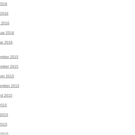
2016
 2016
z 2016
uar 2016
ar 2016
ember 2015
ember 2015
ber 2015
tember 2015
st 2015
 2015
 2015
2015
 2015