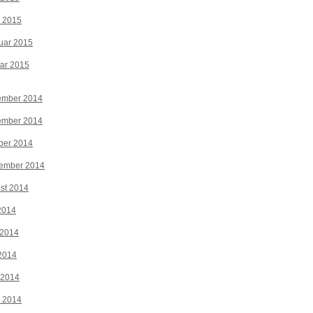
z 2015
uar 2015
ar 2015
ember 2014
ember 2014
ber 2014
tember 2014
st 2014
 2014
 2014
2014
 2014
z 2014