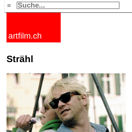
≡
artfilm.ch
Strähl
Spielfilme
Dokfilme
Kurzfilme
Filmzyklen
Stichworte
Nachrichten
F-Rated
FAQ
Kontakt
Maillist
Warenkorb
AGB
Kaufen
Aktivieren
Abo
216.73.217.39