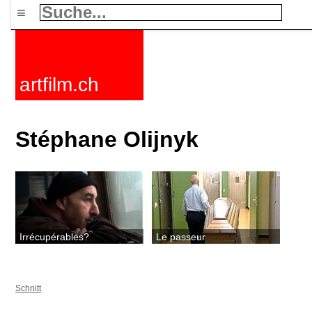
≡
artfilm.ch
Stéphane Olijnyk
Irrécupérables?
Le passeur
Schnitt