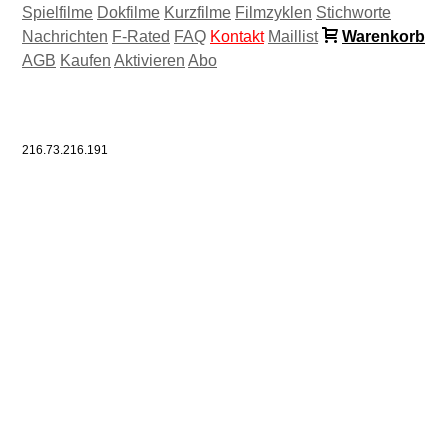
Spielfilme
Dokfilme
Kurzfilme
Filmzyklen
Stichworte
Nachrichten
F-Rated
FAQ
Kontakt
Maillist
Warenkorb
AGB
Kaufen
Aktivieren
Abo
216.73.216.191