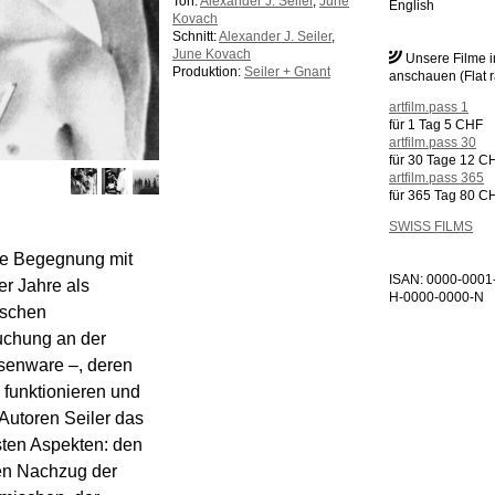
Ton:
Alexander J. Seiler
,
June
English
Kovach
Schnitt:
Alexander J. Seiler
,
June Kovach
Unsere Filme 
Produktion:
Seiler + Gnant
anschauen (Flat r
artfilm.pass 1
für 1 Tag 5 CHF
artfilm.pass 30
für 30 Tage 12 C
artfilm.pass 365
für 365 Tag 80 C
SWISS FILMS
ie Begegnung mit
ISAN: 0000-0001
er Jahre als
H-0000-0000-N
ischen
suchung an der
senware –, deren
 funktionieren und
 Autoren Seiler das
sten Aspekten: den
en Nachzug der