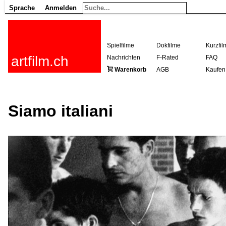
Sprache
Anmelden
Spielfilme
Dokfilme
Kurzfil
artfilm.ch
Nachrichten
F-Rated
FAQ
Warenkorb
AGB
Kaufen
Siamo italiani
216.73.217.39