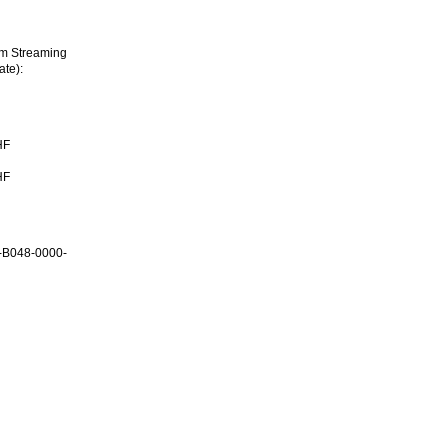
im Streaming
ate):
HF
HF
-B048-0000-