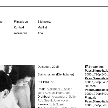
me
Filmzyklen
Stichworte
Kontakt
Maillist
Aktivieren
Abo
Duisbourg 2015
Streaming:
Pass:Siamo italia
Siamo italiani
(Die Italianer)
1080p,720p,540p 
Pass:Siamo italia
CH 1964 79'
1080p,720p,540p 
Deutsch
Regie:
Alexander J. Seiler
,
Pass:Siamo italia
June Kovach
,
Rob Gnant
1080p,720p,540p 
Drehbuch:
Alexander J. Seiler
,
Français
Rob Gnant
,
June Kovach
Pass:Siamo italia
Kamera:
Rob Gnant
1080p,720p,540p 