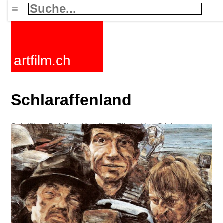
≡
artfilm.ch
Schlaraffenland
Spielfilme
Dokfilme
Kurzfilme
Filmzyklen
Stichworte
Nachrichten
F-Rated
FAQ
Kontakt
Maillist
Warenkorb
AGB
Kaufen
Aktivieren
Abo
216.73.217.94