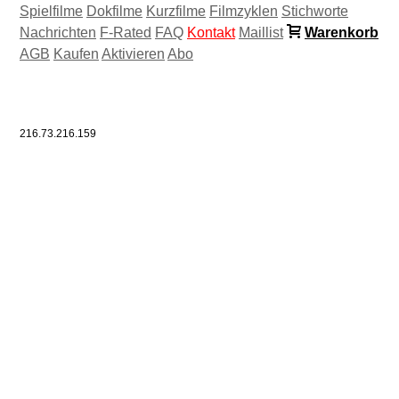
Spielfilme
Dokfilme
Kurzfilme
Filmzyklen
Stichworte
Nachrichten
F-Rated
FAQ
Kontakt
Maillist
Warenkorb
AGB
Kaufen
Aktivieren
Abo
216.73.216.159