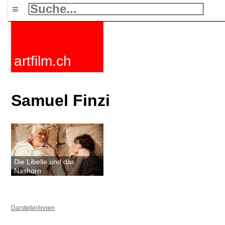
≡
artfilm.ch
Samuel Finzi
Die Libelle und das
Nashorn
Darsteller/innen