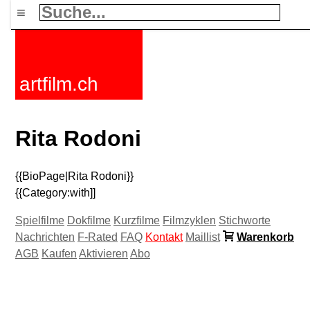
≡
artfilm.ch
Rita Rodoni
{{BioPage|Rita Rodoni}}
{{Category:with]]
Spielfilme
Dokfilme
Kurzfilme
Filmzyklen
Stichworte
Nachrichten
F-Rated
FAQ
Kontakt
Maillist
Warenkorb
AGB
Kaufen
Aktivieren
Abo