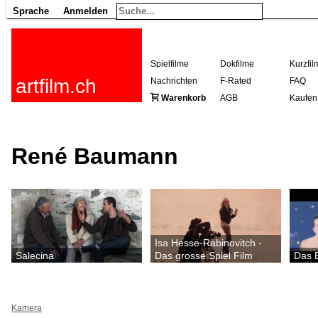
Sprache
Anmelden
Spielfilme
Dokfilme
Kurzfil
artfilm.ch
Nachrichten
F-Rated
FAQ
Warenkorb
AGB
Kaufen
René Baumann
Isa Hesse-Rabinovitch -
Salecina
Das grosse Spiel Film
Das 
Kamera