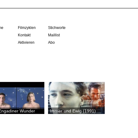
me
Filmzyklen
Stichworte
Kontakt
Maillist
Aktivieren
Abo
Engadiner Wunder
Immer und Ewig (1991)