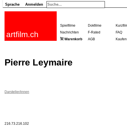
Sprache
Anmelden
Spielfilme
Dokfilme
Kurzfil
artfilm.ch
Nachrichten
F-Rated
FAQ
Warenkorb
AGB
Kaufen
Pierre Leymaire
Darsteller/innen
216.73.216.102