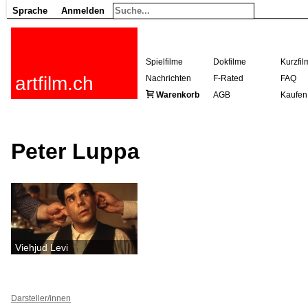
Sprache
Anmelden
Spielfilme
Dokfilme
Kurzfil
artfilm.ch
Nachrichten
F-Rated
FAQ
Warenkorb
AGB
Kaufen
Peter Luppa
Viehjud Levi
Darsteller/innen