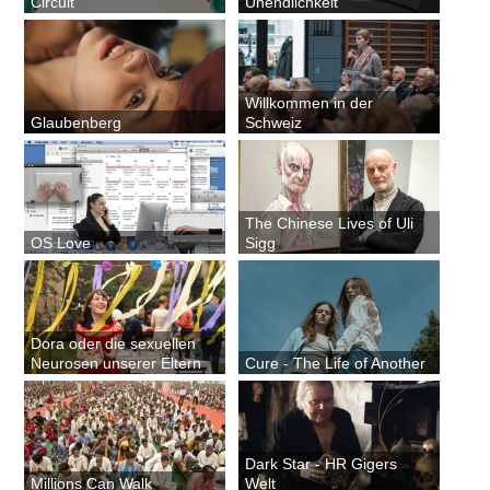
Circuit
Unendlichkeit
Willkommen in der
Glaubenberg
Schweiz
The Chinese Lives of Uli
OS Love
Sigg
Dora oder die sexuellen
Neurosen unserer Eltern
Cure - The Life of Another
Dark Star - HR Gigers
Millions Can Walk
Welt