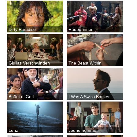
Dirty Paradise
Räuberinnen
Giulias Verschwinden
The Beast Within
Bhüet di Gott
I Was A Swiss Banker
Lenz
Jeune homme