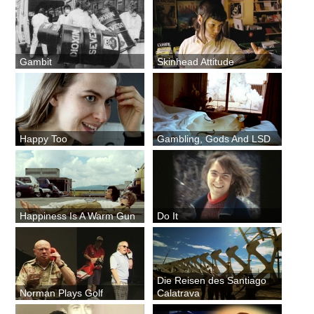
Gambit
Skinhead Attitude
Happy Too
Gambling, Gods And LSD
Happiness Is A Warm Gun
Do It
Die Reisen des Santiago
Norman Plays Golf
Calatrava