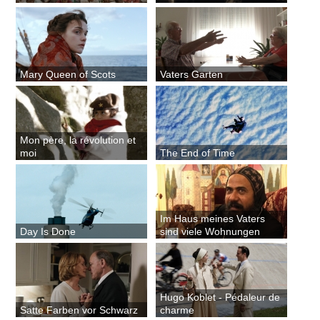
Mary Queen of Scots
Vaters Garten
Mon père, la révolution et
moi
The End of Time
Im Haus meines Vaters
Day Is Done
sind viele Wohnungen
Hugo Koblet - Pédaleur de
Satte Farben vor Schwarz
charme