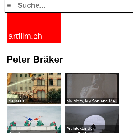
≡
artfilm.ch
Peter Bräker
Nemesis
My Mom, My Son and Me
Architektur der