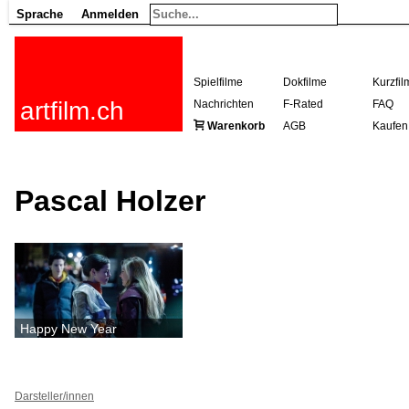
Sprache
Anmelden
Spielfilme
Dokfilme
Kurzfil
artfilm.ch
Nachrichten
F-Rated
FAQ
Warenkorb
AGB
Kaufen
Pascal Holzer
Happy New Year
Darsteller/innen