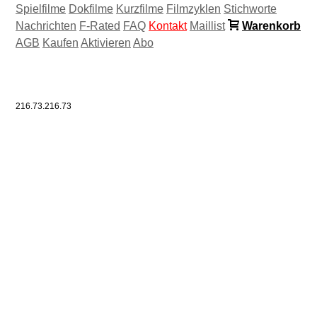
Spielfilme
Dokfilme
Kurzfilme
Filmzyklen
Stichworte
Nachrichten
F-Rated
FAQ
Kontakt
Maillist
Warenkorb
AGB
Kaufen
Aktivieren
Abo
216.73.216.73