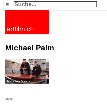
≡
artfilm.ch
Michael Palm
Auf allen Meeren
Schnitt