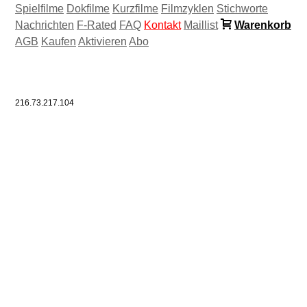
Spielfilme
Dokfilme
Kurzfilme
Filmzyklen
Stichworte
Nachrichten
F-Rated
FAQ
Kontakt
Maillist
Warenkorb
AGB
Kaufen
Aktivieren
Abo
216.73.217.104