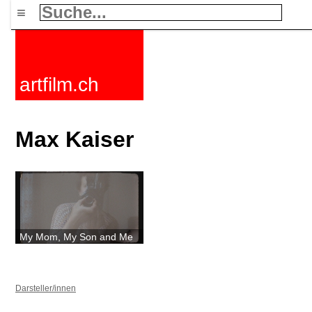
≡
artfilm.ch
Max Kaiser
My Mom, My Son and Me
Darsteller/innen