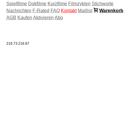
Spielfilme
Dokfilme
Kurzfilme
Filmzyklen
Stichworte
Nachrichten
F-Rated
FAQ
Kontakt
Maillist
Warenkorb
AGB
Kaufen
Aktivieren
Abo
216.73.216.87