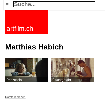
≡
artfilm.ch
Matthias Habich
Prinzessin
Fluchtgefahr
Darsteller/innen