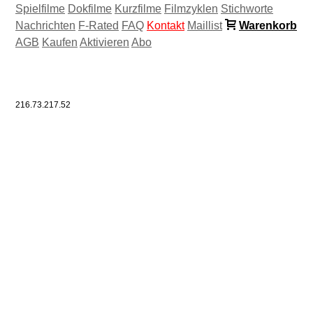
Spielfilme
Dokfilme
Kurzfilme
Filmzyklen
Stichworte
Nachrichten
F-Rated
FAQ
Kontakt
Maillist
Warenkorb
AGB
Kaufen
Aktivieren
Abo
216.73.217.52