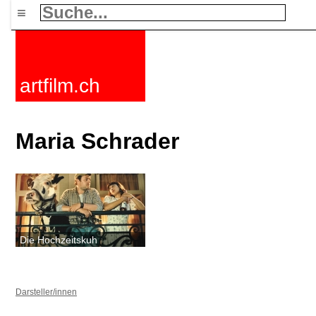
≡
artfilm.ch
Maria Schrader
Die Hochzeitskuh
Darsteller/innen