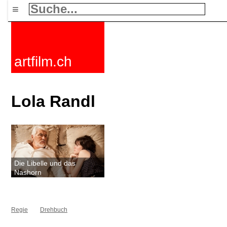
≡
artfilm.ch
Lola Randl
Die Libelle und das
Nashorn
Regie
Drehbuch