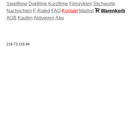
Spielfilme
Dokfilme
Kurzfilme
Filmzyklen
Stichworte
Nachrichten
F-Rated
FAQ
Kontakt
Maillist
Warenkorb
AGB
Kaufen
Aktivieren
Abo
216.73.216.94