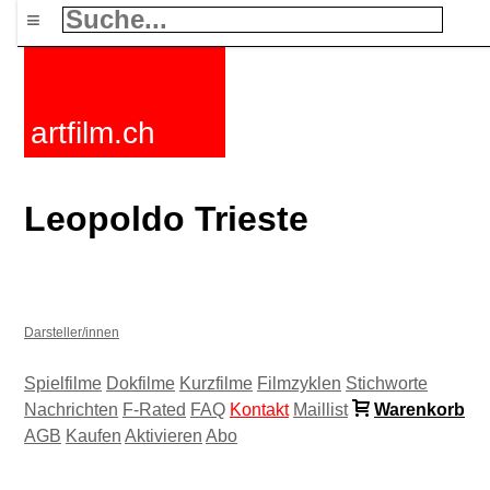
≡
artfilm.ch
Leopoldo Trieste
Darsteller/innen
Spielfilme
Dokfilme
Kurzfilme
Filmzyklen
Stichworte
Nachrichten
F-Rated
FAQ
Kontakt
Maillist
Warenkorb
AGB
Kaufen
Aktivieren
Abo