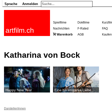
Sprache
Anmelden
Spielfilme
Dokfilme
Kurzfil
artfilm.ch
Nachrichten
F-Rated
FAQ
Warenkorb
AGB
Kaufen
Katharina von Bock
Happy New Year
Eine bärenstarke Liebe
Darsteller/innen