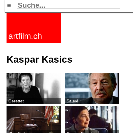
≡
artfilm.ch
Kaspar Kasics
Gerettet
Sauvé