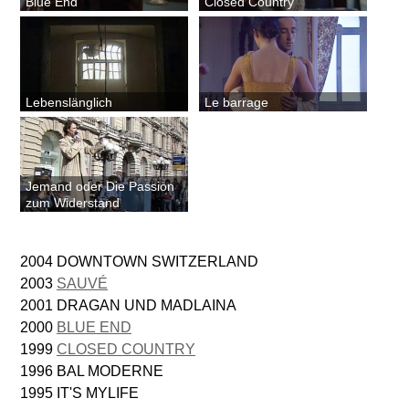
Blue End
Closed Country
Lebenslänglich
Le barrage
Jemand oder Die Passion
zum Widerstand
2004 DOWNTOWN SWITZERLAND
2003
SAUVÉ
2001 DRAGAN UND MADLAINA
2000
BLUE END
1999
CLOSED COUNTRY
1996 BAL MODERNE
1995 IT'S MYLIFE