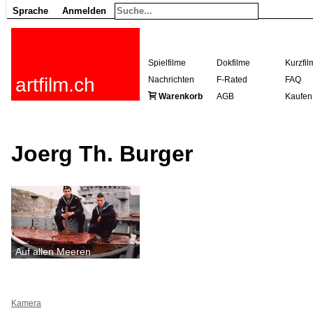
Sprache
Anmelden
Spielfilme
Dokfilme
Kurzfil
artfilm.ch
Nachrichten
F-Rated
FAQ
Warenkorb
AGB
Kaufen
Joerg Th. Burger
Auf allen Meeren
Kamera