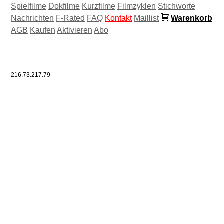
Spielfilme
Dokfilme
Kurzfilme
Filmzyklen
Stichworte
Nachrichten
F-Rated
FAQ
Kontakt
Maillist
Warenkorb
AGB
Kaufen
Aktivieren
Abo
216.73.217.79