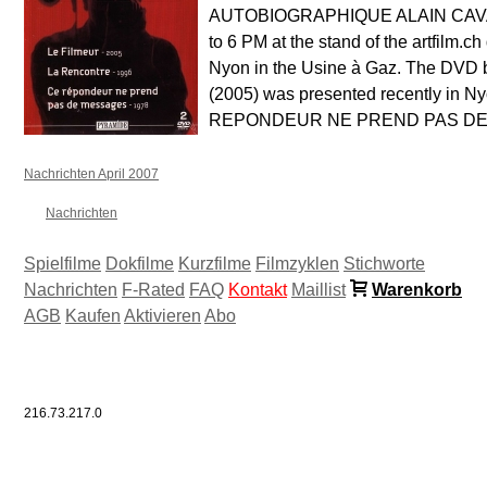
AUTOBIOGRAPHIQUE ALAIN CAVALI
to 6 PM at the stand of the artfilm.c
Nyon in the Usine à Gaz. The DVD 
(2005) was presented recently in
REPONDEUR NE PREND PAS DE 
Nachrichten April 2007
Nachrichten
Spielfilme
Dokfilme
Kurzfilme
Filmzyklen
Stichworte
Nachrichten
F-Rated
FAQ
Kontakt
Maillist
Warenkorb
AGB
Kaufen
Aktivieren
Abo
216.73.217.0