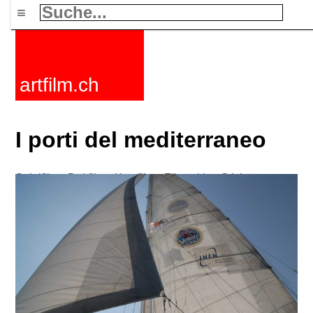
≡
artfilm.ch
I porti del mediterraneo
Spielfilme
Dokfilme
Kurzfilme
Filmzyklen
Stichworte
Nachrichten
F-Rated
FAQ
Kontakt
Maillist
Warenkorb
AGB
Kaufen
Aktivieren
Abo
216.73.216.163