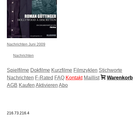
Nachrichten Juni 2009
Nachrichten
Spielfilme
Dokfilme
Kurzfilme
Filmzyklen
Stichworte
Nachrichten
F-Rated
FAQ
Kontakt
Maillist
Warenkorb
AGB
Kaufen
Aktivieren
Abo
216.73.216.4