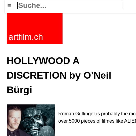
≡
artfilm.ch
HOLLYWOOD A
DISCRETION by O'Neil
Bürgi
Roman Güttinger is probably the most
over 5000 pieces of filmes like A