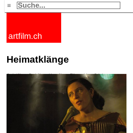
≡
artfilm.ch
Heimatklänge
Spielfilme
Dokfilme
Kurzfilme
Filmzyklen
Stichworte
Nachrichten
F-Rated
FAQ
Kontakt
Maillist
Warenkorb
AGB
Kaufen
Aktivieren
Abo
216.73.217.73