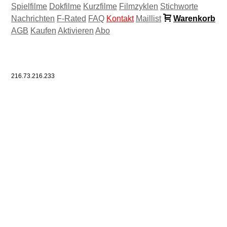
Spielfilme
Dokfilme
Kurzfilme
Filmzyklen
Stichworte
Nachrichten
F-Rated
FAQ
Kontakt
Maillist
Warenkorb
AGB
Kaufen
Aktivieren
Abo
216.73.216.233