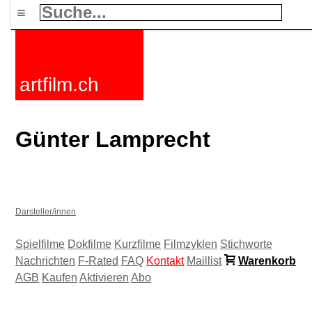
≡
artfilm.ch
Günter Lamprecht
Darsteller/innen
Spielfilme
Dokfilme
Kurzfilme
Filmzyklen
Stichworte
Nachrichten
F-Rated
FAQ
Kontakt
Maillist
Warenkorb
AGB
Kaufen
Aktivieren
Abo