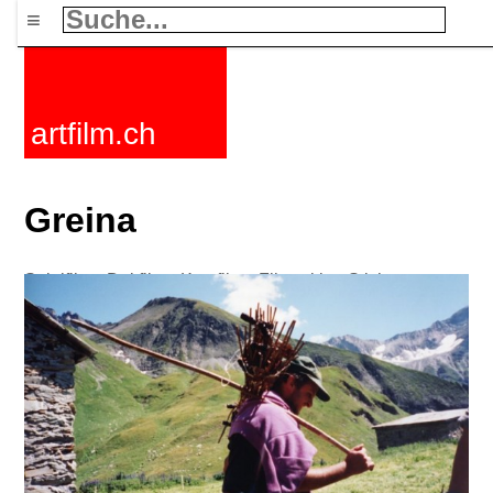
≡
artfilm.ch
Greina
Spielfilme
Dokfilme
Kurzfilme
Filmzyklen
Stichworte
Nachrichten
F-Rated
FAQ
Kontakt
Maillist
Warenkorb
AGB
Kaufen
Aktivieren
Abo
216.73.217.70