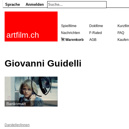
Sprache
Anmelden
Spielfilme
Dokfilme
Kurzfil
artfilm.ch
Nachrichten
F-Rated
FAQ
Warenkorb
AGB
Kaufen
Giovanni Guidelli
Bankomatt
Darsteller/innen