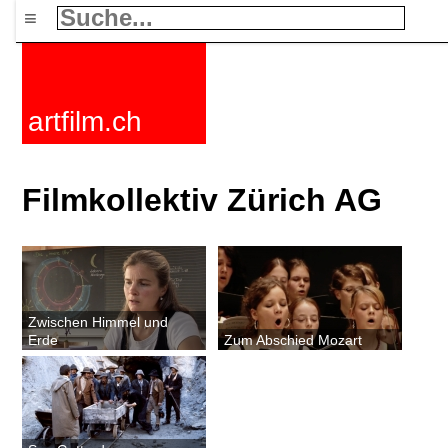
≡
artfilm.ch
Filmkollektiv Zürich AG
Zwischen Himmel und
Erde
Zum Abschied Mozart