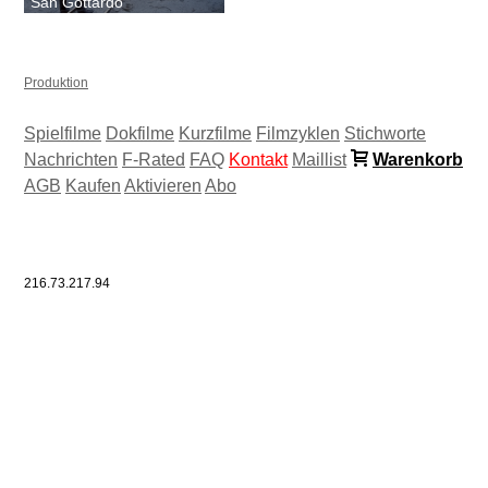
San Gottardo
Produktion
Spielfilme
Dokfilme
Kurzfilme
Filmzyklen
Stichworte
Nachrichten
F-Rated
FAQ
Kontakt
Maillist
Warenkorb
AGB
Kaufen
Aktivieren
Abo
216.73.217.94