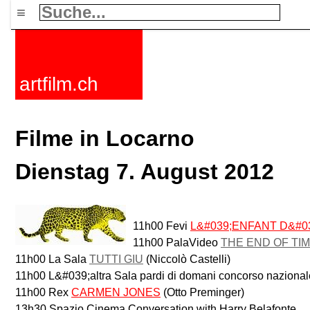
≡
artfilm.ch
Filme in Locarno
Dienstag 7. August 2012
11h00 Fevi
L&#039;ENFANT D&#0
11h00 PalaVideo
THE END OF TI
11h00 La Sala
TUTTI GIU
(Niccolò Castelli)
11h00 L&#039;altra Sala pardi di domani concorso nazional
11h00 Rex
CARMEN JONES
(Otto Preminger)
13h30 Spazio Cinema Conversation with Harry Belafonte