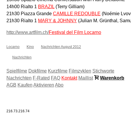
14h00 Rialto 1
BRAZIL
(Terry Gilliam)
21h30 Piazza Grande
CAMILLE REDOUBLE
(Noémie Lvov
21h30 Rialto 1
MARY & JOHNNY
(Julian M. Grünthal, Sam
http://www.artfilm.ch/
Festival del Film Locarno
Locarno
Kino
Nachrichten August 2012
Nachrichten
Spielfilme
Dokfilme
Kurzfilme
Filmzyklen
Stichworte
Nachrichten
F-Rated
FAQ
Kontakt
Maillist
Warenkorb
AGB
Kaufen
Aktivieren
Abo
216.73.216.74